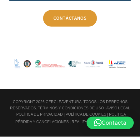
CONTÁCTANOS
COPYRIGHT 2026 CERCLEAVENTURA. TODOS LOS DERECHOS
RESERVADOS.
TÉRMINOS Y CONDICIONES DE USO
|
AVISO LEGAL
|
POLÍTICA DE PRIVACIDAD
|
POLÍTICA DE COOKIES
|
POLÍTICA
Contacta
PÉRDIDA Y CANCELACIONES
| REALIZADA POR