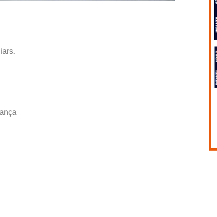
iars.
rança