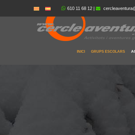
610 11 68 12
|
cercleaventura
INICI
GRUPS ESCOLARS
A