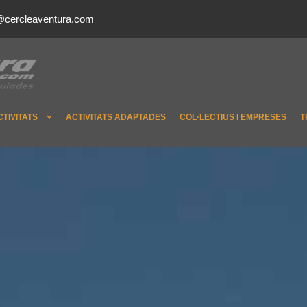
@cercleaventura.com
CTIVITATS
ACTIVITATS ADAPTADES
COL·LECTIUS I EMPRESES
T