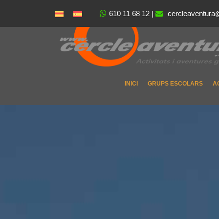
610 11 68 12
|
cercleaventura
INICI
GRUPS ESCOLARS
A